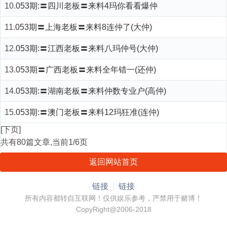
10.
053期:〓四川老板〓来料4玛你看看爆仲
11.
053期〓上海老板〓来料8连仲了(大仲)
12.
053期:〓江西老板〓来料八玛仲号(大仲)
13.
053期〓广西老板〓来料全年错一(还仲)
14.
053期:〓湖南老板〓来料仲数专业户(高仲)
15.
053期:〓澳门老板〓来料12玛狂准(连仲)
[下页]
共有80篇文章,当前1/6页
返回网站首页
链接
链接
所有内容都转自互联网！仅供娱乐参考，严禁用于赌博！
CopyRight@2006-2018