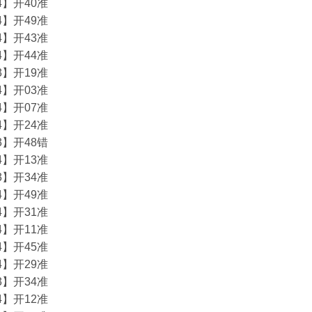
4】开40准
4】开49准
4】开43准
4】开44准
3】开19准
4】开03准
4】开07准
4】开24准
3】开48错
4】开13准
3】开34准
4】开49准
4】开31准
4】开11准
4】开45准
4】开29准
3】开34准
4】开12准