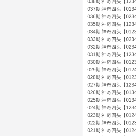
038期:神奇四头【123
037期:神奇四头【013
036期:神奇四头【023
035期:神奇四头【123
034期:神奇四头【012
033期:神奇四头【023
032期:神奇四头【023
031期:神奇四头【123
030期:神奇四头【012
029期:神奇四头【012
028期:神奇四头【012
027期:神奇四头【123
026期:神奇四头【013
025期:神奇四头【013
024期:神奇四头【123
023期:神奇四头【012
022期:神奇四头【012
021期:神奇四头【012