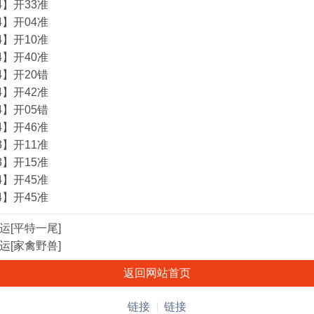
4】开33准
4】开04准
4】开10准
4】开40准
4】开20错
4】开42准
4】开05错
4】开46准
3】开11准
3】开15准
4】开45准
4】开45准
财运[平特一尾]
财运[家禽野兽]
返回网站首页
链接
链接