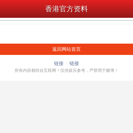
香港官方资料
返回网站首页
链接
链接
所有内容都转自互联网！仅供娱乐参考，严禁用于赌博！