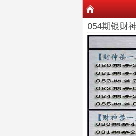
054期银财