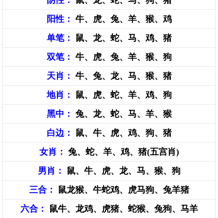
阳性：
牛、虎、兔、羊、猴、鸡
单笔：
鼠、龙、蛇、马、鸡、猪
双笔：
牛、虎、兔、羊、猴、狗
天肖：
牛、兔、龙、马、猴、猪
地肖：
鼠、虎、蛇、羊、鸡、狗
黑中：
兔、龙、蛇、马、羊、猴
白边：
鼠、牛、虎、鸡、狗、猪
女肖：
兔、蛇、羊、鸡、猪(五宫肖)
男肖：
鼠、牛、虎、龙、马、猴、狗
三合：
鼠龙猴、牛蛇鸡、虎马狗、兔羊猪
六合：
鼠牛、龙鸡、虎猪、蛇猴、兔狗、马羊