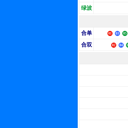
绿波
合单
01
03
05
合双
02
04