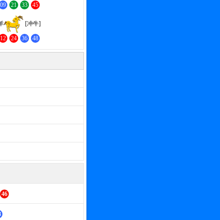
09
21
33
45
羊
[冲牛]
12
24
36
48
46
8