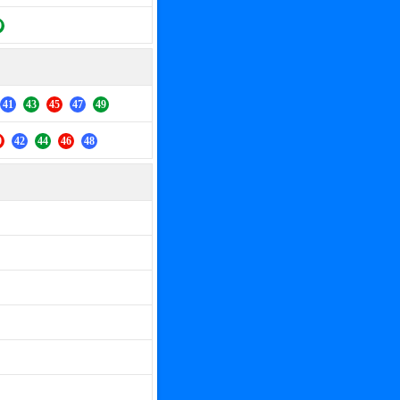
9
41
43
45
47
49
0
42
44
46
48