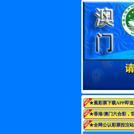
★凰彩票下载APP即送
★香港/澳门六合彩，
★全网公认彩票投注站